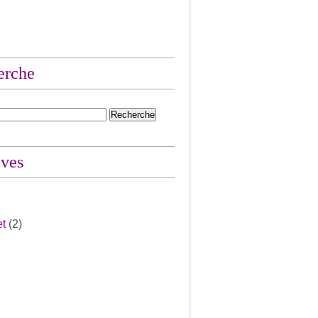
erche
ives
et
(2)