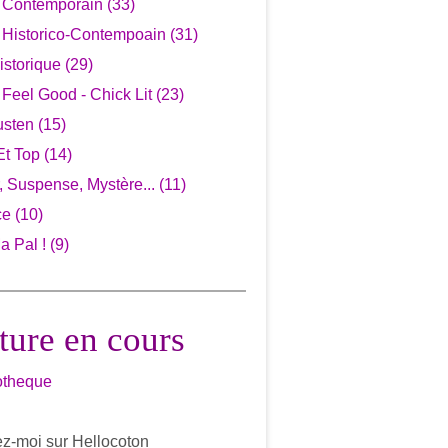
Contemporain
(33)
Historico-Contempoain
(31)
storique
(29)
eel Good - Chick Lit
(23)
usten
(15)
Et Top
(14)
r, Suspense, Mystère...
(11)
ce
(10)
 Pal !
(9)
ture en cours